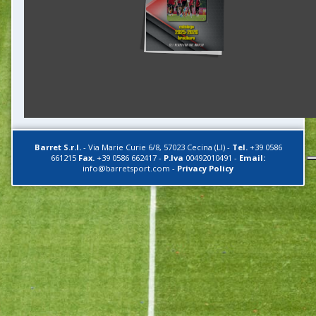
Barret S.r.l.
-
Via Marie Curie 6/8
,
57023
Cecina (LI)
-
Tel.
+39 0586
661215
Fax.
+39 0586 662417
-
P.Iva
00492010491
-
Email:
info@barretsport.com
-
Privacy Policy