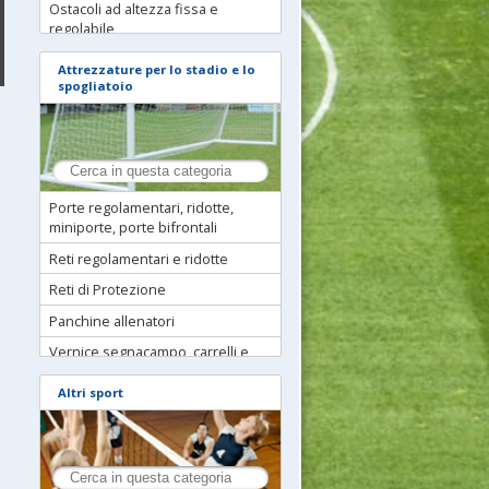
Ostacoli ad altezza fissa e
regolabile
Kit calcio tennis
Attrezzature per lo stadio e lo
spogliatoio
Forche
Archi di precisione
Muri e Telai con rete
Deviatori di traiettoria
Porte regolamentari, ridotte,
Cross Training, Reti per calci di
miniporte, porte bifrontali
precisione
Reti regolamentari e ridotte
Strutture instabili e tavolette
propriocettive, plinti
Reti di Protezione
Trampolini
Panchine allenatori
Attrezzi speciali, scalette e bande
Vernice segnacampo, carrelli e
elastiche
traccialinee
Altri sport
Kit tecnico scuola calcio
Sedute per gradinate e tribune
modulari per interno ed esterno
Fitness Equipment
Arredi spogliatoio ed infermeria
Numeri Termosaldabili
Tunnel uscita spogliatoi