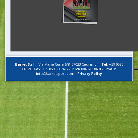
Barret S.r.l.
-
Via Marie Curie 6/8
,
57023
Cecina (LI)
-
Tel.
+39 0586
661215
Fax.
+39 0586 662417
-
P.Iva
00492010491
-
Email:
info@barretsport.com
-
Privacy Policy