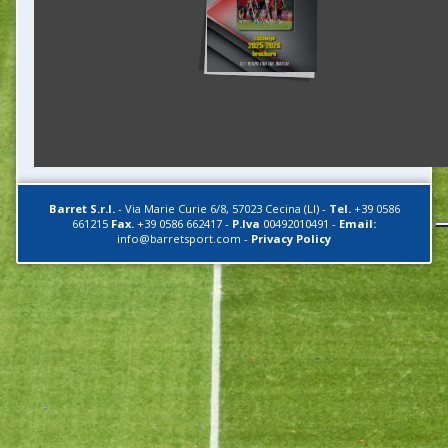
Barret S.r.l.
-
Via Marie Curie 6/8
,
57023
Cecina (LI)
-
Tel.
+39 0586
661215
Fax.
+39 0586 662417
-
P.Iva
00492010491
-
Email:
info@barretsport.com
-
Privacy Policy